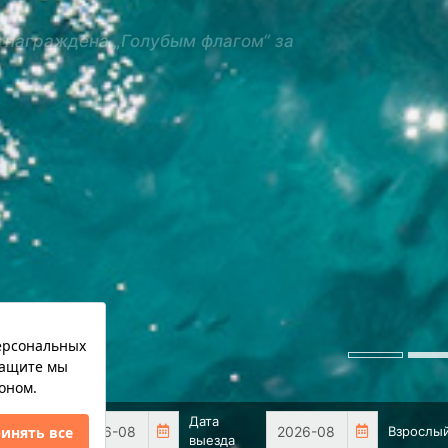
 награждена „Голубым флагом“ за
Дата
Дата
Взрослы
аезда
выезда