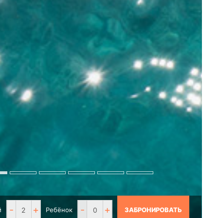
-
+
-
+
й
Ребёнок
ЗАБРОНИРОВАТЬ