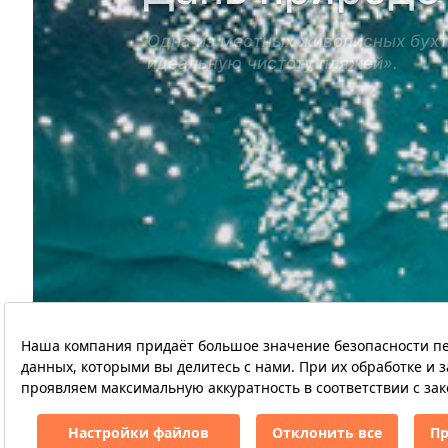
Одна из местных живописных бухт
идеальную чистоту пляжей».
- Instyle RU
Hillside Beach Club Официальный
+90 212 362 30
веб-сайт
з
30