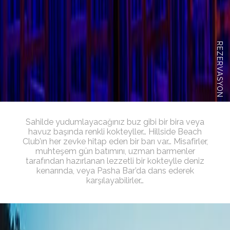
REZERVASYON
Sahilde yudumlayacağınız buz gibi bir bira veya
havuz başında renkli kokteyller… Hillside Beach
Club’ın her zevke hitap eden bir barı var… Misafirler,
muhteşem gün batımını, uzman barmenler
tarafından hazırlanan lezzetli bir kokteylle deniz
kenarında, veya Pasha Bar’da dans ederek
karşılayabilirler…