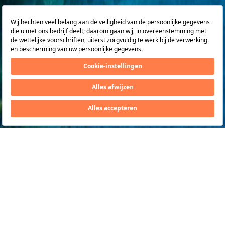
Volg ons
via
HillsideBeachClub