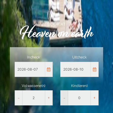
BOOK AT
Incheck
Uitcheck
Volwassene(n)
Kind(eren)
-
+
-
+