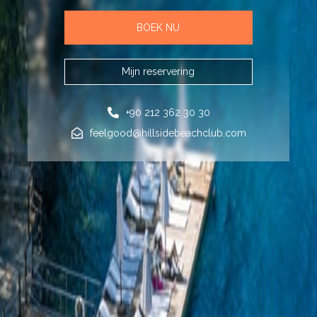
BOEK NU
Mijn reservering
+90 212 362 30 30
feelgood@hillsidebeachclub.com