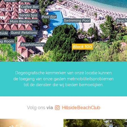
Degeografische kenmerken van onze locatie kunnen
de toegang van onze gasten metmobiliteitsproblemen
tot de diensten die wij bieden bemoeilijken.
Volg ons
via
HillsideBeachClub