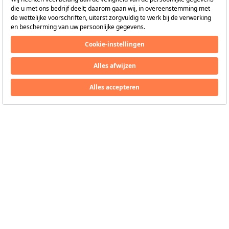
Volg ons
via
HillsideBeachClub