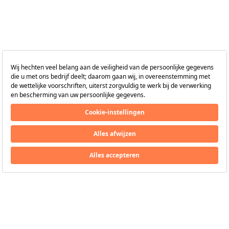
Volg ons
via
HillsideBeachClub