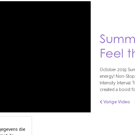
Summe
Feel 
October 2019 Summ
energy! Non-Stop 
Intensity Interva
created a boost for
Vorige Video