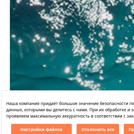
Одна из местных живописных бухт
идеальную чистоту пляжей».
- Instyle RU
Hillside Beach Club Официальный
+90 212 362 30
веб-сайт
з
30