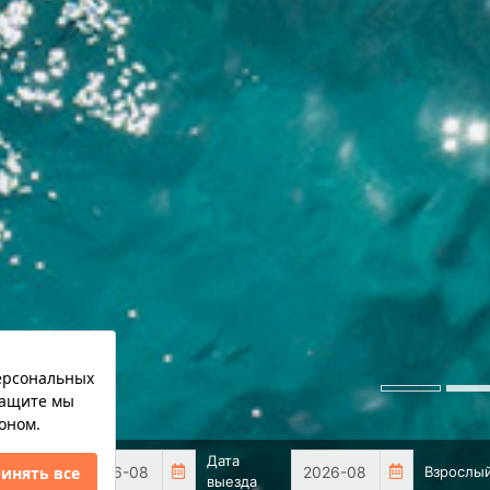
 награждена „Голубым флагом“ за
Дата
Дата
Взрослы
аезда
выезда