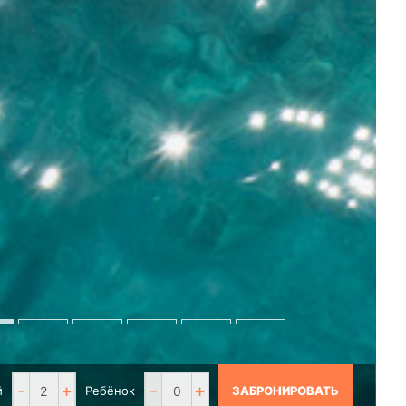
-
+
-
+
й
Ребёнок
ЗАБРОНИРОВАТЬ