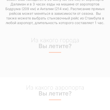
Даламан и в 3 часах езды на машине от аэропортов
Бодрума (209 км) и Анталии (214 км). Расписание прямых
рейсов может меняться в зависимости от сезона. Вы
также можете выбрать стыковочный рейс из Стамбула в
любой аэропорт, длительность которого составляет 1 час.
Из какого города
Вы летите?
Moscow Domodedovo
London Gatwick
Amsterdam
Dusseldorf
Bruseels
Tel Aviv
Vienna
Minsk
Beirut
Basel
Paris
Kyiv
Moscow Vnukovo
London Stansed
Frankfurt
Genava
Saint Petersburg
Manchester
Hamburg
Zurich
Из какого аэропорта
Liverpool
Sttutgart
Kazan
Вы летите?
Novosibirsk
Cologne
Leeds
Munster
Bristol
Ufa