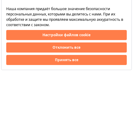
Подписывайтесь
на наш канал
HillsideBeachClub