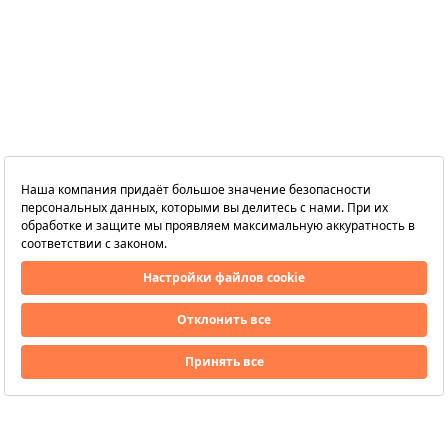
Подписывайтесь
на наш канал
HillsideBeachClub