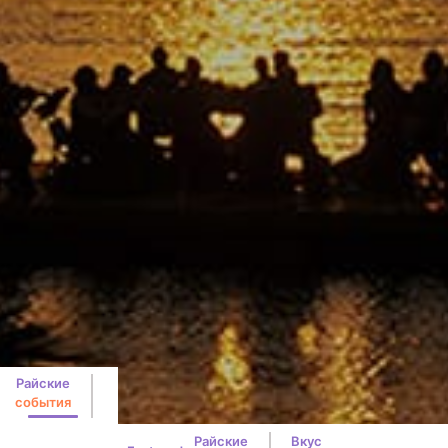
Райские
события
Райские
Вкус