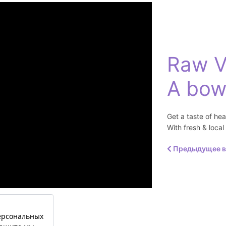
Raw V
A bow
Get a taste of hea
With fresh & local
Предыдущее в