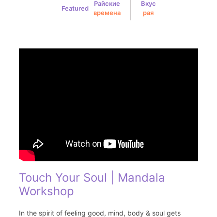
Райские
Вкус
Featured
времена
рая
Touch Your Soul | Mandala
Workshop
In the spirit of feeling good, mind, body & soul gets