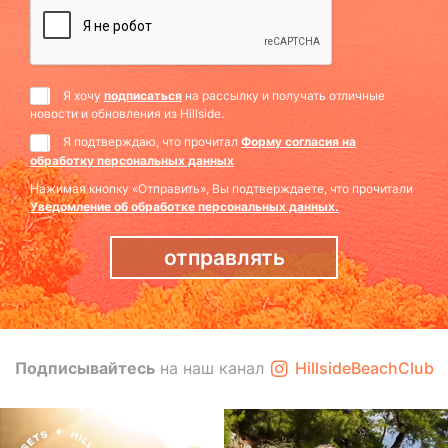
Я хочу
подписаться
на рассылку и получать отличные
новости и обновления из Hillside.
Я подтверждаю, что прочитал
Форму согласия на
обработку персональных данных
Нажимая кнопку «Отправить», Вы подтверждаете, что прочитали
Уведомление об обработке персональных данных.
отправлять
Подписывайтесь
на наш канал
HillsideBeachClub