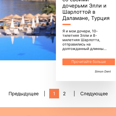
дочерьми Элли и
Шарлоттой в
Даламане, Турция
Я и мои дочери, 10-
тилетняя Элли и 8-
милетняя Шарлотта,
отправились на
долгожданный длинны...
Прочитайте больше
Simon Dent
Предыдущее
|
1
2
|
Следующее