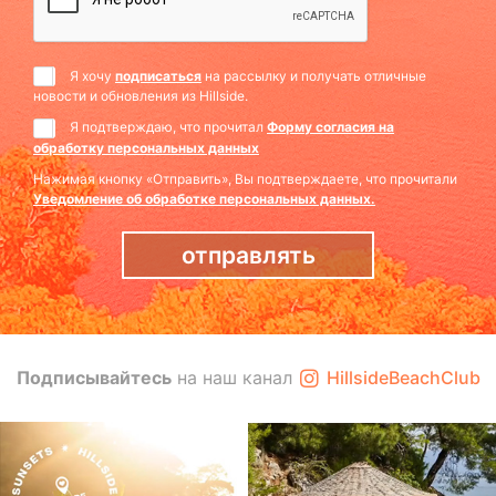
Я хочу
подписаться
на рассылку и получать отличные
новости и обновления из Hillside.
Я подтверждаю, что прочитал
Форму согласия на
обработку персональных данных
Нажимая кнопку «Отправить», Вы подтверждаете, что прочитали
Уведомление об обработке персональных данных.
отправлять
Подписывайтесь
на наш канал
HillsideBeachClub